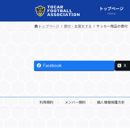
コ
ナ
トップページ
ン
ビ
Home
テ
ゲ
ン
ー
トップページ
寄付・支援をする
サッカー用品の寄付
ツ
シ
へ
ョ
ス
ン
キ
に
ッ
移
Facebook
X
プ
動
利用規約
メンバー規約
個人情報保護方針